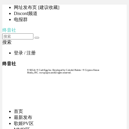
网址发布页 [建议收藏]
Discord频道
电报群
终音社
搜索
登录 / 注册
终音社
© SEGA / © Craft Egg Inc. Developed by Colorful Palette / © Crypton Future
Media, INC. www.piapro.netAll rights reserved.
首页
最新发布
歌姬PV区