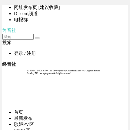
网址发布页 [建议收藏]
Discord频道
电报群
终音社
搜索
登录 / 注册
终音社
© SEGA / © Craft Egg Inc. Developed by Colorful Palette / © Crypton Future
Media, INC. www.piapro.netAll rights reserved.
首页
最新发布
歌姬PV区