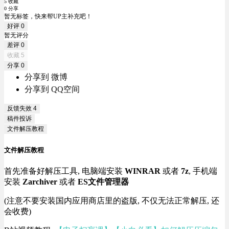
5 收藏
0 分享
暂无标签，快来帮UP主补充吧！
好评
0
暂无评分
差评
0
收藏
5
分享
0
分享到 微博
分享到 QQ空间
反馈失效
4
稿件投诉
文件解压教程
文件解压教程
首先准备好解压工具, 电脑端安装
WINRAR
或者
7z
, 手机端
安装
Zarchiver
或者
ES文件管理器
(注意不要安装国内应用商店里的盗版, 不仅无法正常解压, 还
会收费)