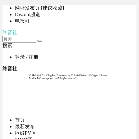
网址发布页 [建议收藏]
Discord频道
电报群
终音社
搜索
登录 / 注册
终音社
© SEGA / © Craft Egg Inc. Developed by Colorful Palette / © Crypton Future
Media, INC. www.piapro.netAll rights reserved.
首页
最新发布
歌姬PV区