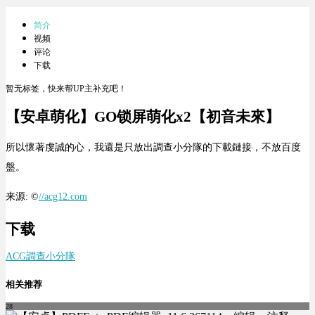
简介
视频
评论
下载
暂无标签，快来帮UP主补充吧！
【安卓萌化】GO锁屏萌化x2【初音未來】
所以懷著虔誠的心，我還是只放出調查小分隊的下載鏈接，不放百度
盤。
来源: ©
//acg12.com
下载
ACG調查小分隊
相关推荐
28