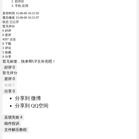
软件区
手机-应用
发布时间 15-06-06 16:21:05
最后修改 15-06-06 16:21:07
状态 已公开
暂无评分
0 好评
0 差评
4207 点击
0 下载
3 评论
5 收藏
0 分享
暂无标签，快来帮UP主补充吧！
好评
0
暂无评分
差评
0
收藏
5
分享
0
分享到 微博
分享到 QQ空间
反馈失效
4
稿件投诉
文件解压教程