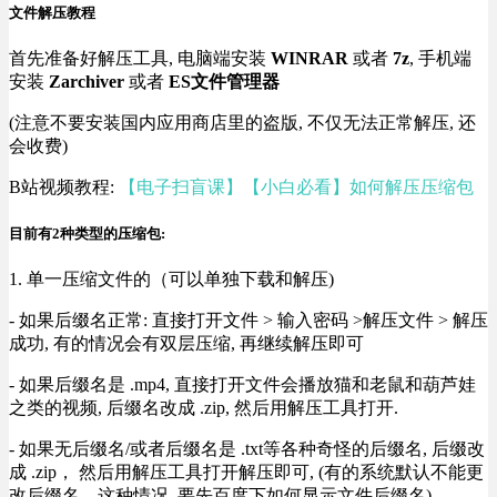
文件解压教程
首先准备好解压工具, 电脑端安装
WINRAR
或者
7z
, 手机端
安装
Zarchiver
或者
ES文件管理器
(注意不要安装国内应用商店里的盗版, 不仅无法正常解压, 还
会收费)
B站视频教程:
【电子扫盲课】【小白必看】如何解压压缩包
目前有2种类型的压缩包:
1. 单一压缩文件的（可以单独下载和解压)
- 如果后缀名正常: 直接打开文件 > 输入密码 >解压文件 > 解压
成功, 有的情况会有双层压缩, 再继续解压即可
- 如果后缀名是 .mp4, 直接打开文件会播放猫和老鼠和葫芦娃
之类的视频, 后缀名改成 .zip, 然后用解压工具打开.
- 如果无后缀名/或者后缀名是 .txt等各种奇怪的后缀名, 后缀改
成 .zip， 然后用解压工具打开解压即可, (有的系统默认不能更
改后缀名，这种情况, 要先百度下如何显示文件后缀名).