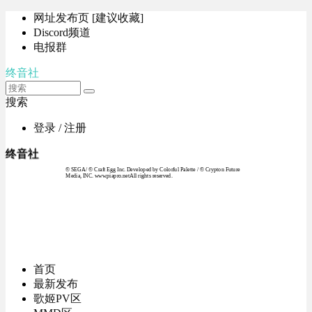
网址发布页 [建议收藏]
Discord频道
电报群
终音社
搜索
登录 / 注册
终音社
© SEGA / © Craft Egg Inc. Developed by Colorful Palette / © Crypton Future
Media, INC. www.piapro.netAll rights reserved.
首页
最新发布
歌姬PV区