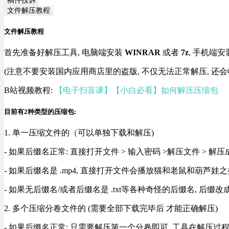
文件解压教程
文件解压教程
首先准备好解压工具, 电脑端安装
WINRAR
或者
7z
, 手机端安
(注意不要安装国内应用商店里的盗版, 不仅无法正常解压, 还会
B站视频教程:
【电子扫盲课】【小白必看】如何解压压缩包
目前有2种类型的压缩包:
1. 单一压缩文件的（可以单独下载和解压)
- 如果后缀名正常: 直接打开文件 > 输入密码 >解压文件 > 
- 如果后缀名是 .mp4, 直接打开文件会播放猫和老鼠和葫芦娃之类
- 如果无后缀名/或者后缀名是 .txt等各种奇怪的后缀名, 后缀
2. 多个压缩分卷文件的 (需要全部下载完毕后 才能正确解压)
- 如果后缀名正常: 只需要解压第一个分卷即可, 工具在解压