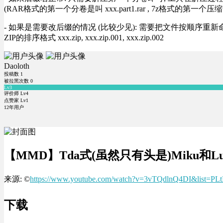
(RAR格式的第一个分卷是叫 xxx.part1.rar , 7z格式的第一个压缩
- 如果是需要改后缀的情况 (比较少见): 需要把文件按顺序重新命名好才能正常解压, RA
ZIP的排序格式 xxx.zip, xxx.zip.001, xxx.zip.002
Daoloth
投稿数
1
被拉黑次数
0
Lv3
评价师 Lv4
点赞家 Lv1
12年用户
【MMD】Tda式(虽然只有头是)Miku和L
来源: ©
https://www.youtube.com/watch?v=3vTQdlnQ4DI&list=
下载