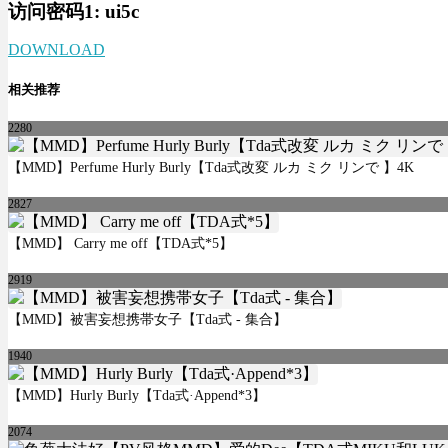
访问密码1:
ui5c
DOWNLOAD
相关推荐
2280
【MMD】Perfume Hurly Burly【Tda式改変 ルカ ミク リンで 】4K
2827
【MMD】 Carry me off【TDA式*5】
2919
【MMD】被害妄想携帯女子【Tda式 - 集合】
1940
【MMD】Hurly Burly【Tda式·Append*3】
2074