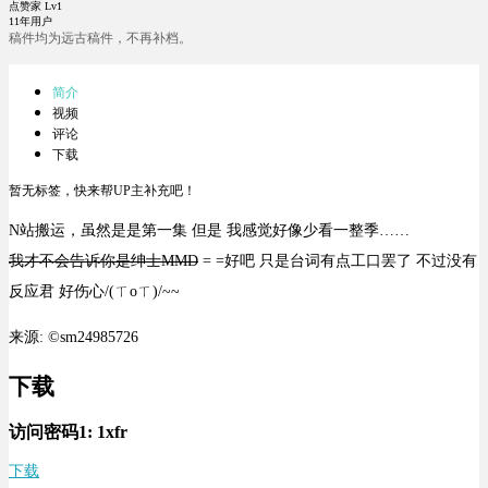
点赞家 Lv1
11年用户
稿件均为远古稿件，不再补档。
简介
视频
评论
下载
暂无标签，快来帮UP主补充吧！
N站搬运，虽然是是第一集 但是 我感觉好像少看一整季……
我才不会告诉你是绅士MMD
= =好吧 只是台词有点工口罢了 不过没有
反应君 好伤心/(ㄒoㄒ)/~~
来源: ©sm24985726
下载
访问密码1:
1xfr
下载