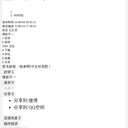
MMD区
发布时间 15-06-04 19:35:15
最后修改 15-06-19 17:38:53
状态 已公开
褒贬不一
1 好评
0 差评
1941 点击
0 下载
4 评论
0 收藏
0 分享
暂无标签，快来帮UP主补充吧！
好评
1
褒贬不一
差评
0
收藏
0
分享
0
分享到 微博
分享到 QQ空间
反馈失效
2
稿件投诉