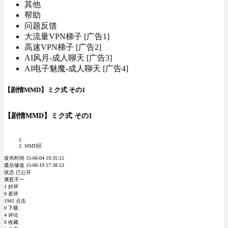
其他
帮助
问题反馈
大流量VPN梯子 [广告1]
高速VPN梯子 [广告2]
AI风月-成人聊天 [广告3]
AI电子魅魔-成人聊天 [广告4]
【剧情MMD】ミク式 その1
【剧情MMD】ミク式 その1
MMD区
发布时间 15-06-04 19:35:15
最后修改 15-06-19 17:38:53
状态 已公开
褒贬不一
1 好评
0 差评
1941 点击
0 下载
4 评论
0 收藏