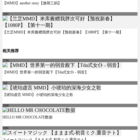
【MMD】another story【激萌三妈】
2361
【兰芷MMD】米库酱赠我胖次可好【预祝新春】【1080P】【第十一期】
相关推荐
2740
【MMD】世界第一的弱音殿下【Tda式女仆 - 弱音】
758
【琥珀虚言 MMD】小琥珀的深海少女之歌
2688
HELLO MR CHOCOLATE数据
1966
スイートマジック 【ままま式-初音ミク.重音テト】