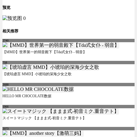
预览
相关推荐
2740
【MMD】世界第一的弱音殿下【Tda式女仆 - 弱音】
758
【琥珀虚言 MMD】小琥珀的深海少女之歌
2688
HELLO MR CHOCOLATE数据
1966
スイートマジック 【ままま式-初音ミク.重音テト】
2073