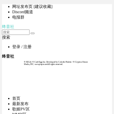
网址发布页 [建议收藏]
Discord频道
电报群
终音社
搜索
登录 / 注册
终音社
© SEGA / © Craft Egg Inc. Developed by Colorful Palette / © Crypton Future
Media, INC. www.piapro.netAll rights reserved.
首页
最新发布
歌姬PV区