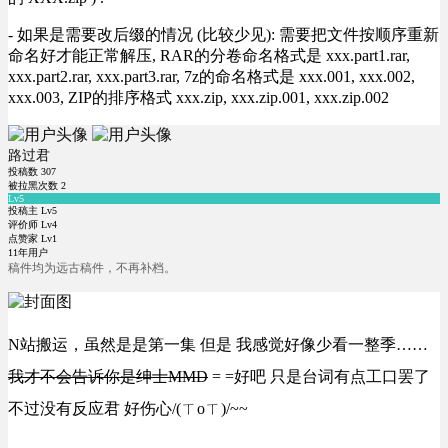
- 如果是需要改后缀的情况 (比较少见): 需要把文件按顺序重新
命名好才能正常解压, RAR的分卷命名格式是 xxx.part1.rar,
xxx.part2.rar, xxx.part3.rar, 7z的命名格式是 xxx.001, xxx.002,
xxx.003, ZIP的排序格式 xxx.zip, xxx.zip.001, xxx.zip.002
路过君
投稿数
307
被拉黑次数
2
Lv5
投稿主 Lv5
评价师 Lv4
点赞家 Lv1
11年用户
稿件均为远古稿件，不再补档。
N站搬运，虽然是是第一集 但是 我感觉好像少看一整季……
我才不会告诉你是绅士MMD
= =好吧 只是台词有点工口罢了
不过没有反应君 好伤心/(ㄒoㄒ)/~~