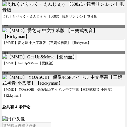
えれくとりっく・えんじぇぅ 【508式 - 鏡音リン.レン】电音版
1577
【MMD】爱之诗 中文字幕版 【三妈式初音】【Rickyman】
1656
【MMD】Get Up&Move【爱丽丝】
1493
【MMD】 YOASOBI - 偶像/Idol/アイドル 中文字幕【三妈式初音-小恶魔】
【Rickyman】
总共有 4 条评论