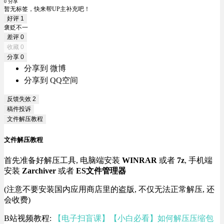
0 分享
暂无标签，快来帮UP主补充吧！
好评
1
褒贬不一
差评
0
收藏
0
分享
0
分享到 微博
分享到 QQ空间
反馈失效
2
稿件投诉
文件解压教程
文件解压教程
首先准备好解压工具, 电脑端安装
WINRAR
或者
7z
, 手机端
安装
Zarchiver
或者
ES文件管理器
(注意不要安装国内应用商店里的盗版, 不仅无法正常解压, 还
会收费)
B站视频教程:
【电子扫盲课】【小白必看】如何解压压缩包