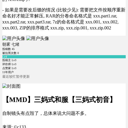
- 如果是需要改后缀的情况 (比较少见): 需要把文件按顺序重新
命名好才能正常解压, RAR的分卷命名格式是 xxx.part1.rar,
xxx.part2.rar, xxx.part3.rar, 7z的命名格式是 xxx.001, xxx.002,
xxx.003, ZIP的排序格式 xxx.zip, xxx.zip.001, xxx.zip.002
朝雾 七绪
投稿数
45
被拉黑次数
0
Lv4
投稿主 Lv3
评价师 Lv3
点赞家 Lv3
11年用户
最近较忙暂停更新
【MMD】三妈式和服【三妈式初音】
自制镜头有点毁了，总体来说大问题不多。
来源: ©c133