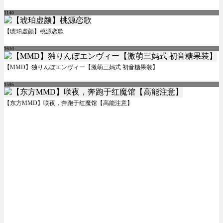
1140
【琥珀虚颜】桃源恋歌
1634
【MMD】独りんぼエンヴィー【激萌三妈式 初音糖果装】
1595
【东方MMD】咲夜，奔跑于红魔馆【高能注意】