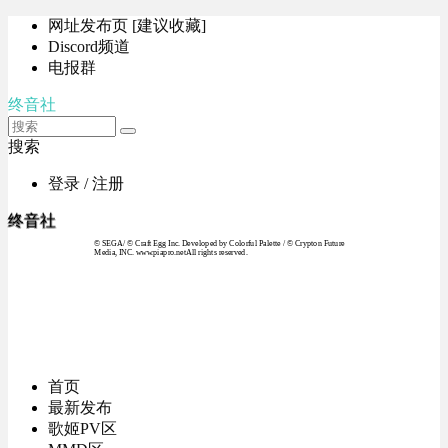
网址发布页 [建议收藏]
Discord频道
电报群
终音社
搜索
登录 / 注册
终音社
© SEGA / © Craft Egg Inc. Developed by Colorful Palette / © Crypton Future
Media, INC. www.piapro.netAll rights reserved.
首页
最新发布
歌姬PV区