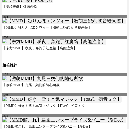
【琥珀虚颜】桃源恋歌
1634
【MMD】独りんぼエンヴィー【激萌三妈式 初音糖果装】
1595
【东方MMD】咲夜，奔跑于红魔馆【高能注意】
相关推荐
1318
【激萌MMD】九尾三妈们的随心所欲
1793
【MMD】好き！雪！本気マジック【Tda式 - 初音ミク】
2610
【MMD艦これ】島風エンタープライズ&バニー【愛Dee】