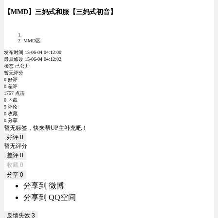
【MMD】三妈式和服【三妈式初音】
MMD区
发布时间 15-06-04 04:12:00
最后修改 15-06-04 04:12:02
状态 已公开
暂无评分
0 好评
0 差评
1757 点击
0 下载
5 评论
0 收藏
0 分享
暂无标签，快来帮UP主补充吧！
好评
0
暂无评分
差评
0
收藏
0
分享
0
分享到 微博
分享到 QQ空间
反馈失效
3