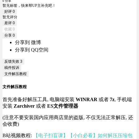
0 分享
暂无标签，快来帮UP主补充吧！
好评
0
暂无评分
差评
0
收藏
0
分享
0
分享到 微博
分享到 QQ空间
反馈失效
3
稿件投诉
文件解压教程
文件解压教程
首先准备好解压工具, 电脑端安装
WINRAR
或者
7z
, 手机端
安装
Zarchiver
或者
ES文件管理器
(注意不要安装国内应用商店里的盗版, 不仅无法正常解压, 还
会收费)
B站视频教程:
【电子扫盲课】【小白必看】如何解压压缩包