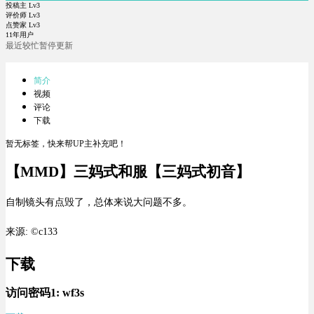
投稿主 Lv3
评价师 Lv3
点赞家 Lv3
11年用户
最近较忙暂停更新
简介
视频
评论
下载
暂无标签，快来帮UP主补充吧！
【MMD】三妈式和服【三妈式初音】
自制镜头有点毁了，总体来说大问题不多。
来源: ©c133
下载
访问密码1:
wf3s