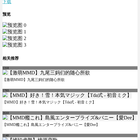
下载
预览
相关推荐
1318
【激萌MMD】九尾三妈们的随心所欲
1793
【MMD】好き！雪！本気マジック【Tda式 - 初音ミク】
2610
【MMD艦これ】島風エンタープライズ&バニー【愛Dee】
1140