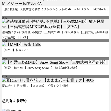
【告知動画】天使すぎる初音ミクがジャケットのMitchie M メジャー1stアルバム
6645
激萌猫耳萝莉~快给糖, 不然就!【三妈式MMD】猫叫风暴☆【三妈式初音MIKU猫
耳万圣装】【SIVA】
4362
【MMD】长离-Grils
2069
【可爱三妈MMD】Snow Song Show【三妈式初音圣诞装】
1775
夏に去りし君を想フ 【ままま式 – 初音ミク】480P
总共有 5 条评论