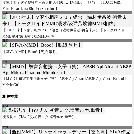
震惊！看了这个视频的人99％的人都去.....【MMD】一騎当千【TDA式魅魔
Miku,Haku, Luka,Rin,Teto Succubus】
1520
【2015年末】V家小相声２０７组合（猫村伊吕波 初音未来）【トークロイド
MMD漫才/谈话劳埃德MMD相声]
3190
【SIVA-MMD】Booo!【舰娘 皐月】
1693
【MMD】被害妄想携帯女子（笑） AB8B Api Ab and AB8B Api Miku - Paranoid
Mobile Girl
相关推荐
2461
虎視眈々【Tda式改-初音ミク.巡音ルカ.重音】
2371