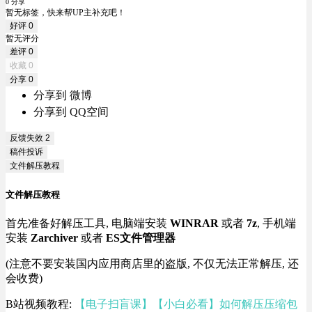
0 分享
暂无标签，快来帮UP主补充吧！
好评
0
暂无评分
差评
0
收藏
0
分享
0
分享到 微博
分享到 QQ空间
反馈失效
2
稿件投诉
文件解压教程
文件解压教程
首先准备好解压工具, 电脑端安装
WINRAR
或者
7z
, 手机端
安装
Zarchiver
或者
ES文件管理器
(注意不要安装国内应用商店里的盗版, 不仅无法正常解压, 还
会收费)
B站视频教程:
【电子扫盲课】【小白必看】如何解压压缩包