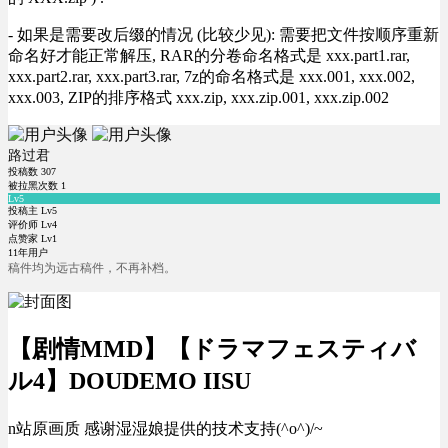
- 如果是需要改后缀的情况 (比较少见): 需要把文件按顺序重新
命名好才能正常解压, RAR的分卷命名格式是 xxx.part1.rar,
xxx.part2.rar, xxx.part3.rar, 7z的命名格式是 xxx.001, xxx.002,
xxx.003, ZIP的排序格式 xxx.zip, xxx.zip.001, xxx.zip.002
路过君
投稿数
307
被拉黑次数
1
Lv5
投稿主 Lv5
评价师 Lv4
点赞家 Lv1
11年用户
稿件均为远古稿件，不再补档。
【剧情MMD】【ドラマフェスティバ
ル4】DOUDEMO IISU
n站原画质 感谢湿湿娘提供的技术支持(^o^)/~