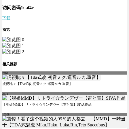
访问密码1:
af4e
下载
预览
相关推荐
2461
虎視眈々【Tda式改-初音ミク.巡音ルカ.重音】
2371
【舰娘MMD】リトライ☆ランデヴー【雷と電】SIVA作品
10308