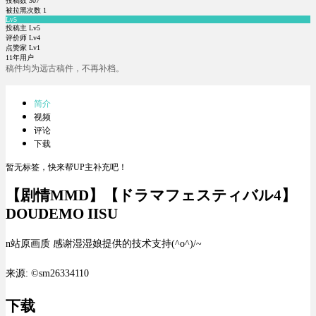
投稿数
307
被拉黑次数
1
Lv5
投稿主 Lv5
评价师 Lv4
点赞家 Lv1
11年用户
稿件均为远古稿件，不再补档。
简介
视频
评论
下载
暂无标签，快来帮UP主补充吧！
【剧情MMD】【ドラマフェスティバル4】
DOUDEMO IISU
n站原画质 感谢湿湿娘提供的技术支持(^o^)/~
来源: ©sm26334110
下载