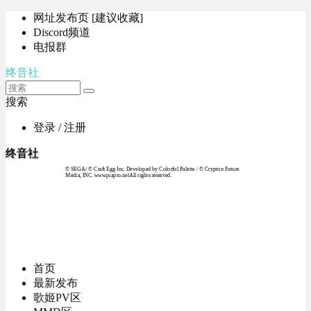
网址发布页 [建议收藏]
Discord频道
电报群
终音社
搜索
登录 / 注册
终音社
© SEGA / © Craft Egg Inc. Developed by Colorful Palette / © Crypton Future
Media, INC. www.piapro.netAll rights reserved.
首页
最新发布
歌姬PV区