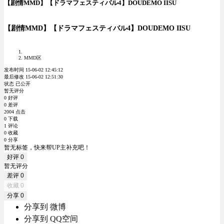
【剧情MMD】【ドラマフェスティバル4】DOUDEMO IISU
【剧情MMD】【ドラマフェスティバル4】DOUDEMO IISU
MMD区
发布时间 15-06-02 12:45:12
最后修改 15-06-02 12:51:30
状态 已公开
暂无评分
0 好评
0 差评
2004 点击
0 下载
1 评论
0 收藏
0 分享
暂无标签，快来帮UP主补充吧！
好评
0
暂无评分
差评
0
收藏
0
分享
0
分享到 微博
分享到 QQ空间