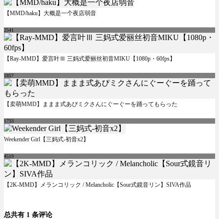
【MMD/haku】大概是一个夜店弱音
2541
【Ray-MMD】爱言叶Ⅲ 三妈式爱丽丝初音MIKU【1080p・60fps】
1857
【卖萌MMD】ままま式あぴミクさんにぐーぐーを踊ってもらった
1733
Weekender Girl【三妈式-初音x2】
4519
【2K-MMD】メランコリック / Melancholic【Sour式鏡音リン】SIVA作品
总共有 1 条评论