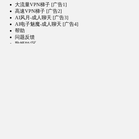
大流量VPN梯子 [广告1]
高速VPN梯子 [广告2]
AI风月-成人聊天 [广告3]
AI电子魅魔-成人聊天 [广告4]
帮助
问题反馈
歌姬PV区
MMD区
演唱会
初音未来演唱会
其他演出
音乐-音频区
虚拟歌手音乐
普通歌手音乐
有声小说-广播剧
同人音声-ASMR [全年龄]
其他音频资源
动漫区
日本动画
国产动画
欧美动画