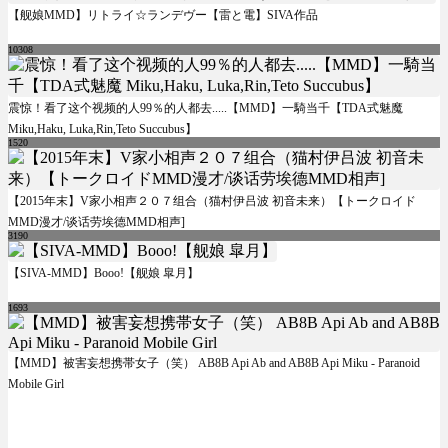
【舰娘MMD】リトライ☆ランデヴー【雷と電】SIVA作品
10308
震惊！看了这个视频的人99％的人都去.....【MMD】一騎当千【TDA式魅魔
Miku,Haku, Luka,Rin,Teto Succubus】
1520
【2015年末】V家小相声２０７组合（猫村伊吕波 初音未来）【トークロイド
MMD漫才/谈话劳埃德MMD相声]
3190
【SIVA-MMD】Booo!【舰娘 皐月】
1693
【MMD】被害妄想携帯女子（笑） AB8B Api Ab and AB8B Api Miku - Paranoid
Mobile Girl