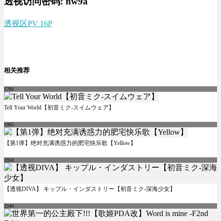
透视访问密码: nw9a
透视区PV 16P
相关推荐
1781
Tell Your World【初音ミク-スイムウェア】
1965
【第1弹】绝对充满诱惑力的肥宅快乐歌【Yellow】
2950
【透视DIVA】 キップル・インダストリー【初音ミク-深海少女】
2346