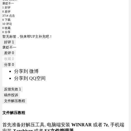
褒贬不一
1 好评
0 差评
3714 点击
0 下载
10 评论
0 收藏
0 分享
暂无标签，快来帮UP主补充吧！
好评
1
褒贬不一
差评
0
收藏
0
分享
0
分享到 微博
分享到 QQ空间
反馈失效
1
稿件投诉
文件解压教程
文件解压教程
首先准备好解压工具, 电脑端安装
WINRAR
或者
7z
, 手机端
安装
Zarchiver
或者
ES文件管理器