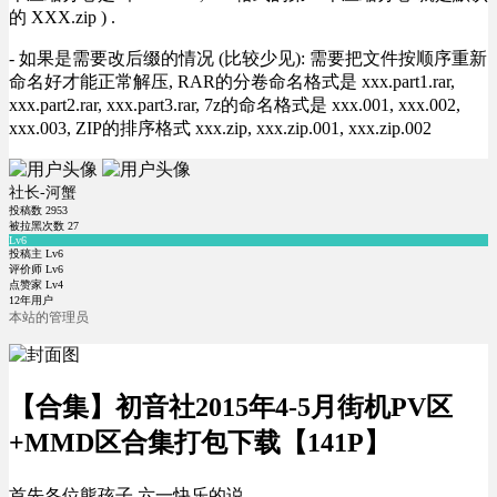
的 XXX.zip ) .
- 如果是需要改后缀的情况 (比较少见): 需要把文件按顺序重新
命名好才能正常解压, RAR的分卷命名格式是 xxx.part1.rar,
xxx.part2.rar, xxx.part3.rar, 7z的命名格式是 xxx.001, xxx.002,
xxx.003, ZIP的排序格式 xxx.zip, xxx.zip.001, xxx.zip.002
社长-河蟹
投稿数
2953
被拉黑次数
27
Lv6
投稿主 Lv6
评价师 Lv6
点赞家 Lv4
12年用户
本站的管理员
【合集】初音社2015年4-5月街机PV区
+MMD区合集打包下载【141P】
首先各位熊孩子 六一快乐的说