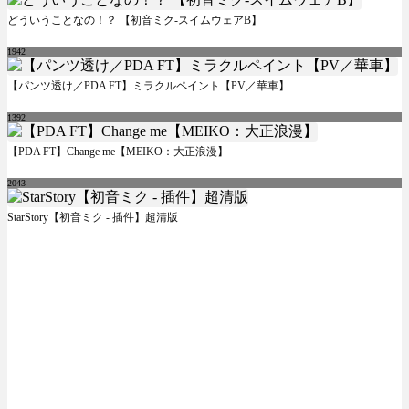
どういうことなの！？ 【初音ミク-スイムウェアB】
1942
【パンツ透け／PDA FT】ミラクルペイント【PV／華車】
1392
【PDA FT】Change me【MEIKO：大正浪漫】
2043
StarStory【初音ミク - 插件】超清版