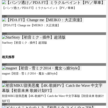
【パンツ透け／PDA FT】ミラクルペイント【PV／華車】
1392
【PDA FT】Change me【MEIKO：大正浪漫】
2043
StarStory【初音ミク - 插件】超清版
相关推荐
4047
magnet【初音 - 雪ミク2014・魔女っ娘Style】
1068
初音MIKU甜美恶魔【4K-歌姬PV】Catch the Wave 中文字幕版【初音未来 歌姬计
划FT】
2162