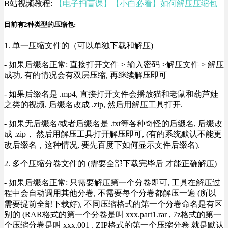
B站视频教程:
【电子扫盲课】【小白必看】如何解压压缩包
目前有2种类型的压缩包:
1. 单一压缩文件的（可以单独下载和解压)
- 如果后缀名正常: 直接打开文件 > 输入密码 >解压文件 > 解压
成功, 有的情况会有双层压缩, 再继续解压即可
- 如果后缀名是 .mp4, 直接打开文件会播放猫和老鼠和葫芦娃
之类的视频, 后缀名改成 .zip, 然后用解压工具打开.
- 如果无后缀名/或者后缀名是 .txt等各种奇怪的后缀名, 后缀改
成 .zip， 然后用解压工具打开解压即可, (有的系统默认不能更
改后缀名，这种情况, 要先百度下如何显示文件后缀名).
2. 多个压缩分卷文件的 (需要全部下载完毕后 才能正确解压)
- 如果后缀名正常: 只需要解压第一个分卷即可, 工具在解压过
程中会自动调用其他分卷, 不需要每个分卷都解压一遍 (所以
需要提前全部下载好), 不同压缩格式的第一个分卷命名是有区
别的 (RAR格式的第一个分卷是叫 xxx.part1.rar , 7z格式的第一
个压缩分卷是叫 xxx.001 , ZIP格式的第一个压缩分卷 就是默认