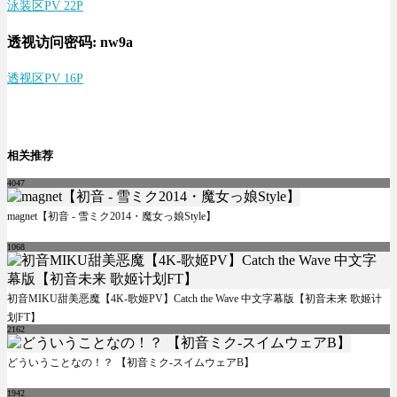
泳装区PV 22P
透视访问密码: nw9a
透视区PV 16P
相关推荐
4047
magnet【初音 - 雪ミク2014・魔女っ娘Style】
1068
初音MIKU甜美恶魔【4K-歌姬PV】Catch the Wave 中文字幕版【初音未来 歌姬计
划FT】
2162
どういうことなの！？ 【初音ミク-スイムウェアB】
1942