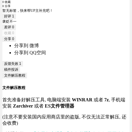
0 收藏
0 分享
暂无标签，快来帮UP主补充吧！
好评
1
褒贬不一
差评
0
收藏
0
分享
0
分享到 微博
分享到 QQ空间
反馈失效
1
稿件投诉
文件解压教程
文件解压教程
首先准备好解压工具, 电脑端安装
WINRAR
或者
7z
, 手机端
安装
Zarchiver
或者
ES文件管理器
(注意不要安装国内应用商店里的盗版, 不仅无法正常解压, 还
会收费)