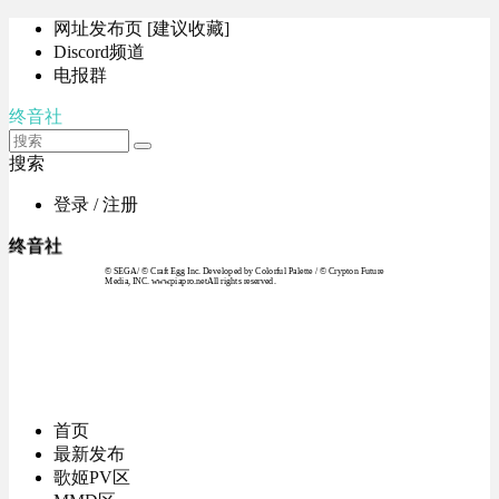
网址发布页 [建议收藏]
Discord频道
电报群
终音社
搜索
登录 / 注册
终音社
© SEGA / © Craft Egg Inc. Developed by Colorful Palette / © Crypton Future
Media, INC. www.piapro.netAll rights reserved.
首页
最新发布
歌姬PV区