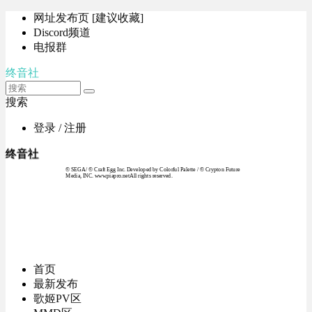
网址发布页 [建议收藏]
Discord频道
电报群
终音社
搜索
登录 / 注册
终音社
© SEGA / © Craft Egg Inc. Developed by Colorful Palette / © Crypton Future
Media, INC. www.piapro.netAll rights reserved.
首页
最新发布
歌姬PV区