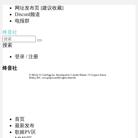
网址发布页 [建议收藏]
Discord频道
电报群
终音社
搜索
登录 / 注册
终音社
© SEGA / © Craft Egg Inc. Developed by Colorful Palette / © Crypton Future
Media, INC. www.piapro.netAll rights reserved.
首页
最新发布
歌姬PV区