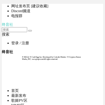
网址发布页 [建议收藏]
Discord频道
电报群
终音社
搜索
登录 / 注册
终音社
© SEGA / © Craft Egg Inc. Developed by Colorful Palette / © Crypton Future
Media, INC. www.piapro.netAll rights reserved.
首页
最新发布
歌姬PV区