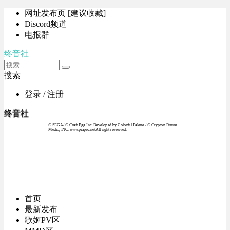
网址发布页 [建议收藏]
Discord频道
电报群
终音社
搜索
登录 / 注册
终音社
© SEGA / © Craft Egg Inc. Developed by Colorful Palette / © Crypton Future
Media, INC. www.piapro.netAll rights reserved.
首页
最新发布
歌姬PV区