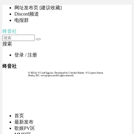
网址发布页 [建议收藏]
Discord频道
电报群
终音社
搜索
登录 / 注册
终音社
© SEGA / © Craft Egg Inc. Developed by Colorful Palette / © Crypton Future
Media, INC. www.piapro.netAll rights reserved.
首页
最新发布
歌姬PV区