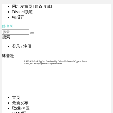
网址发布页 [建议收藏]
Discord频道
电报群
终音社
搜索
登录 / 注册
终音社
© SEGA / © Craft Egg Inc. Developed by Colorful Palette / © Crypton Future
Media, INC. www.piapro.netAll rights reserved.
首页
最新发布
歌姬PV区