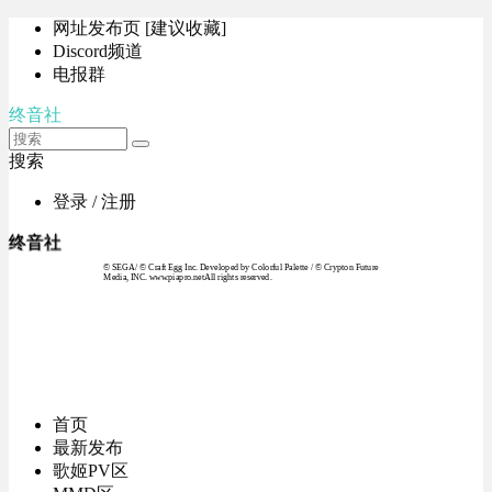
网址发布页 [建议收藏]
Discord频道
电报群
终音社
搜索
登录 / 注册
终音社
© SEGA / © Craft Egg Inc. Developed by Colorful Palette / © Crypton Future
Media, INC. www.piapro.netAll rights reserved.
首页
最新发布
歌姬PV区