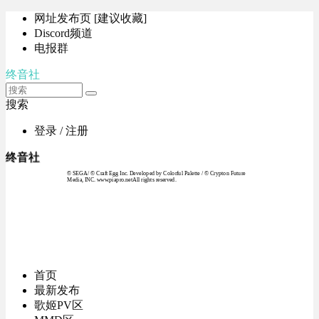
网址发布页 [建议收藏]
Discord频道
电报群
终音社
搜索
登录 / 注册
终音社
© SEGA / © Craft Egg Inc. Developed by Colorful Palette / © Crypton Future
Media, INC. www.piapro.netAll rights reserved.
首页
最新发布
歌姬PV区