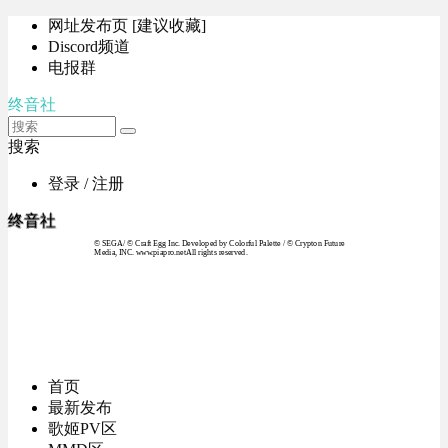
网址发布页 [建议收藏]
Discord频道
电报群
终音社
搜索
登录 / 注册
终音社
© SEGA / © Craft Egg Inc. Developed by Colorful Palette / © Crypton Future
Media, INC. www.piapro.netAll rights reserved.
首页
最新发布
歌姬PV区