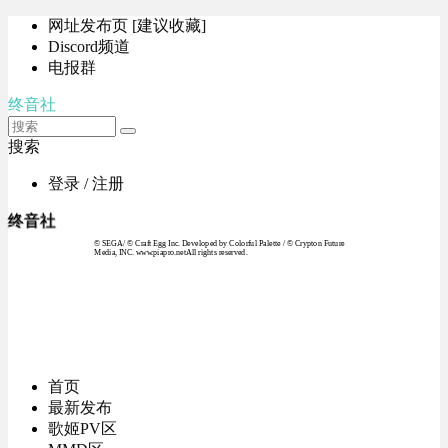
网址发布页 [建议收藏]
Discord频道
电报群
终音社
搜索
登录 / 注册
终音社
© SEGA / © Craft Egg Inc. Developed by Colorful Palette / © Crypton Future
Media, INC. www.piapro.netAll rights reserved.
首页
最新发布
歌姬PV区