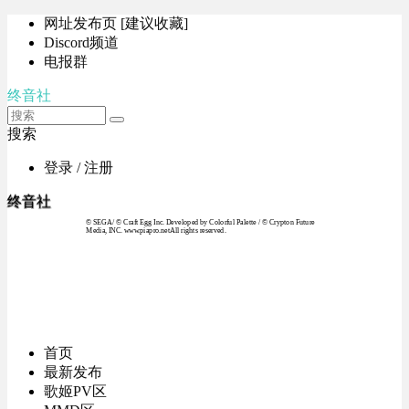
网址发布页 [建议收藏]
Discord频道
电报群
终音社
搜索
登录 / 注册
终音社
© SEGA / © Craft Egg Inc. Developed by Colorful Palette / © Crypton Future
Media, INC. www.piapro.netAll rights reserved.
首页
最新发布
歌姬PV区