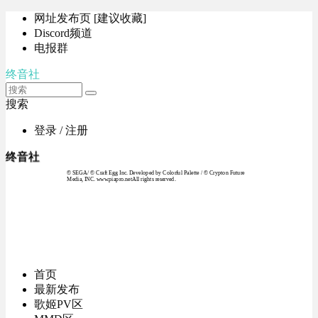
网址发布页 [建议收藏]
Discord频道
电报群
终音社
搜索
登录 / 注册
终音社
© SEGA / © Craft Egg Inc. Developed by Colorful Palette / © Crypton Future
Media, INC. www.piapro.netAll rights reserved.
首页
最新发布
歌姬PV区