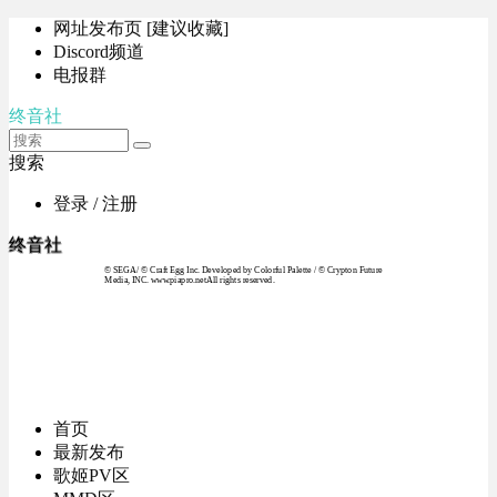
网址发布页 [建议收藏]
Discord频道
电报群
终音社
搜索
登录 / 注册
终音社
© SEGA / © Craft Egg Inc. Developed by Colorful Palette / © Crypton Future
Media, INC. www.piapro.netAll rights reserved.
首页
最新发布
歌姬PV区