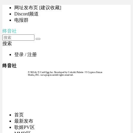
网址发布页 [建议收藏]
Discord频道
电报群
终音社
搜索
登录 / 注册
终音社
© SEGA / © Craft Egg Inc. Developed by Colorful Palette / © Crypton Future
Media, INC. www.piapro.netAll rights reserved.
首页
最新发布
歌姬PV区