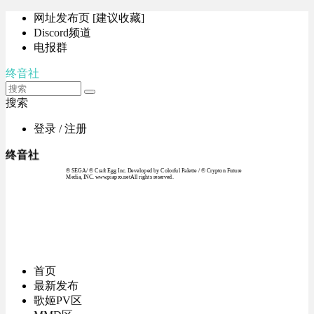
网址发布页 [建议收藏]
Discord频道
电报群
终音社
搜索
登录 / 注册
终音社
© SEGA / © Craft Egg Inc. Developed by Colorful Palette / © Crypton Future
Media, INC. www.piapro.netAll rights reserved.
首页
最新发布
歌姬PV区