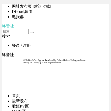
网址发布页 [建议收藏]
Discord频道
电报群
终音社
搜索
登录 / 注册
终音社
© SEGA / © Craft Egg Inc. Developed by Colorful Palette / © Crypton Future
Media, INC. www.piapro.netAll rights reserved.
首页
最新发布
歌姬PV区