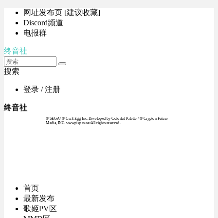
网址发布页 [建议收藏]
Discord频道
电报群
终音社
搜索
登录 / 注册
终音社
© SEGA / © Craft Egg Inc. Developed by Colorful Palette / © Crypton Future
Media, INC. www.piapro.netAll rights reserved.
首页
最新发布
歌姬PV区