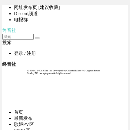
网址发布页 [建议收藏]
Discord频道
电报群
终音社
搜索
登录 / 注册
终音社
© SEGA / © Craft Egg Inc. Developed by Colorful Palette / © Crypton Future
Media, INC. www.piapro.netAll rights reserved.
首页
最新发布
歌姬PV区