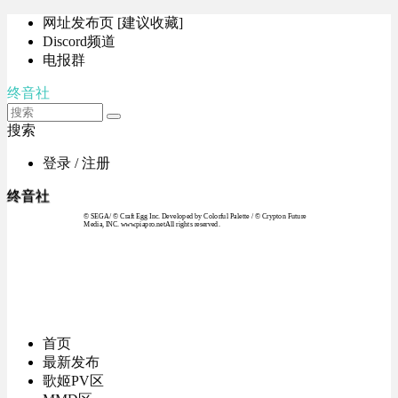
网址发布页 [建议收藏]
Discord频道
电报群
终音社
搜索
登录 / 注册
终音社
© SEGA / © Craft Egg Inc. Developed by Colorful Palette / © Crypton Future
Media, INC. www.piapro.netAll rights reserved.
首页
最新发布
歌姬PV区