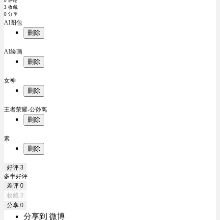
0 评论
3 收藏
0 分享
AI图包
删除
AI绘画
删除
女神
删除
王者荣耀-公孙离
删除
素
删除
好评
3
多半好评
差评
0
收藏
3
分享
0
分享到 微博