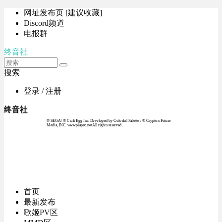
网址发布页 [建议收藏]
Discord频道
电报群
终音社
搜索
登录 / 注册
终音社
© SEGA / © Craft Egg Inc. Developed by Colorful Palette / © Crypton Future
Media, INC. www.piapro.netAll rights reserved.
首页
最新发布
歌姬PV区