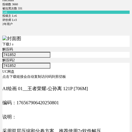
投稿数
3660
被拉黑次数
331
Lv6
投稿主 Lv6
评价师 Lv3
2年用户
下载1
0
解压码
解压码2
UC网盘
点击下载链接会自动复制访问码到剪切板
AI绘画 01__王者荣耀-公孙离 121P [706M]
编码：176567906420250801
说明：
采用双层压缩和分卷方案，推荐使用7z软件解压