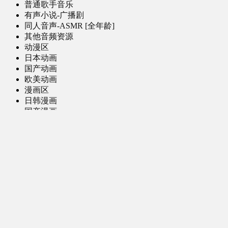
普通歌手音乐
有声小说-广播剧
同人音声-ASMR [全年龄]
其他音频资源
动漫区
日本动画
国产动画
欧美动画
漫画区
日韩漫画
国产漫画
欧美漫画
小说-读物区
网文小说
日式轻小说
其他读物
图片区
ACG图片 [全年龄]
其他图片
AI图片 [全年龄]
游戏区