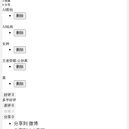
3 收藏
0 分享
AI图包
删除
AI绘画
删除
女神
删除
王者荣耀-公孙离
删除
素
删除
好评
3
多半好评
差评
0
收藏
3
分享
0
分享到 微博