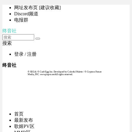
网址发布页 [建议收藏]
Discord频道
电报群
终音社
搜索
登录 / 注册
终音社
© SEGA / © Craft Egg Inc. Developed by Colorful Palette / © Crypton Future
Media, INC. www.piapro.netAll rights reserved.
首页
最新发布
歌姬PV区