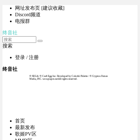
网址发布页 [建议收藏]
Discord频道
电报群
终音社
搜索
登录 / 注册
终音社
© SEGA / © Craft Egg Inc. Developed by Colorful Palette / © Crypton Future
Media, INC. www.piapro.netAll rights reserved.
首页
最新发布
歌姬PV区