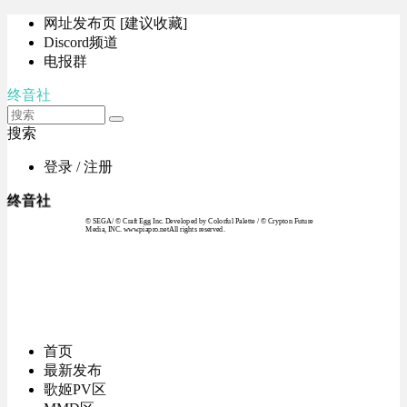
网址发布页 [建议收藏]
Discord频道
电报群
终音社
搜索
登录 / 注册
终音社
© SEGA / © Craft Egg Inc. Developed by Colorful Palette / © Crypton Future
Media, INC. www.piapro.netAll rights reserved.
首页
最新发布
歌姬PV区