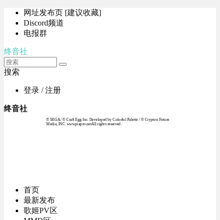
网址发布页 [建议收藏]
Discord频道
电报群
终音社
搜索
登录 / 注册
终音社
© SEGA / © Craft Egg Inc. Developed by Colorful Palette / © Crypton Future
Media, INC. www.piapro.netAll rights reserved.
首页
最新发布
歌姬PV区