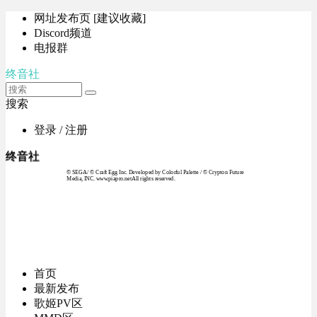
网址发布页 [建议收藏]
Discord频道
电报群
终音社
搜索
登录 / 注册
终音社
© SEGA / © Craft Egg Inc. Developed by Colorful Palette / © Crypton Future
Media, INC. www.piapro.netAll rights reserved.
首页
最新发布
歌姬PV区