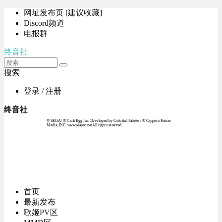
网址发布页 [建议收藏]
Discord频道
电报群
终音社
搜索
登录 / 注册
终音社
© SEGA / © Craft Egg Inc. Developed by Colorful Palette / © Crypton Future
Media, INC. www.piapro.netAll rights reserved.
首页
最新发布
歌姬PV区