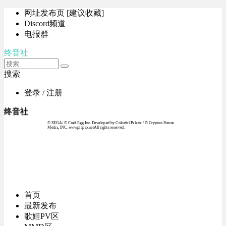
网址发布页 [建议收藏]
Discord频道
电报群
终音社
搜索
登录 / 注册
终音社
© SEGA / © Craft Egg Inc. Developed by Colorful Palette / © Crypton Future
Media, INC. www.piapro.netAll rights reserved.
首页
最新发布
歌姬PV区