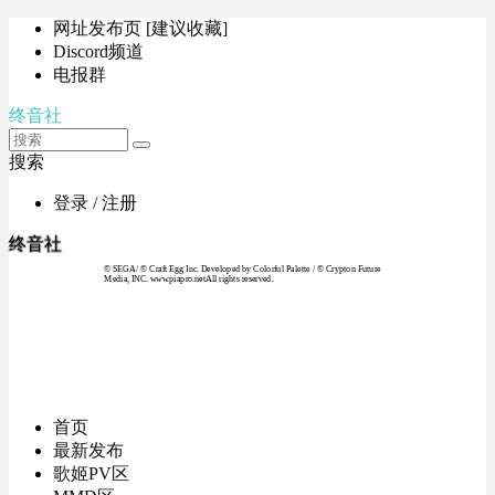
网址发布页 [建议收藏]
Discord频道
电报群
终音社
搜索
登录 / 注册
终音社
© SEGA / © Craft Egg Inc. Developed by Colorful Palette / © Crypton Future
Media, INC. www.piapro.netAll rights reserved.
首页
最新发布
歌姬PV区