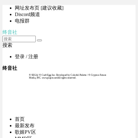
网址发布页 [建议收藏]
Discord频道
电报群
终音社
搜索
登录 / 注册
终音社
© SEGA / © Craft Egg Inc. Developed by Colorful Palette / © Crypton Future
Media, INC. www.piapro.netAll rights reserved.
首页
最新发布
歌姬PV区