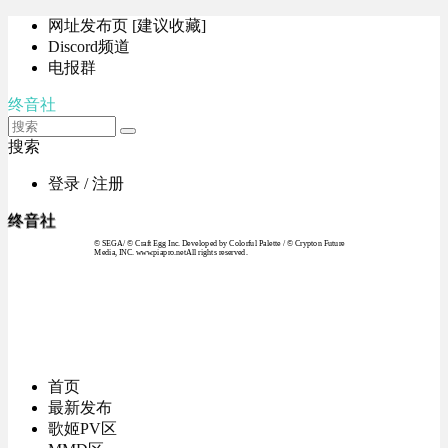
网址发布页 [建议收藏]
Discord频道
电报群
终音社
搜索
登录 / 注册
终音社
© SEGA / © Craft Egg Inc. Developed by Colorful Palette / © Crypton Future
Media, INC. www.piapro.netAll rights reserved.
首页
最新发布
歌姬PV区