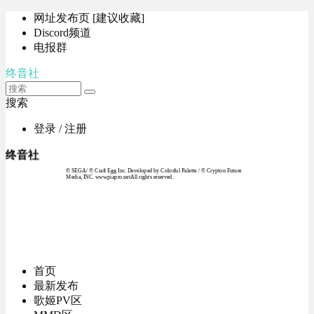
网址发布页 [建议收藏]
Discord频道
电报群
终音社
搜索
登录 / 注册
终音社
© SEGA / © Craft Egg Inc. Developed by Colorful Palette / © Crypton Future
Media, INC. www.piapro.netAll rights reserved.
首页
最新发布
歌姬PV区