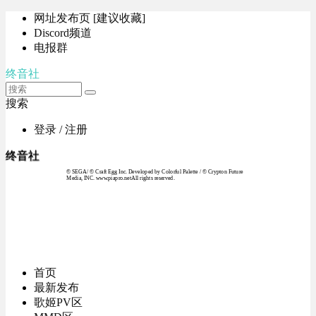
网址发布页 [建议收藏]
Discord频道
电报群
终音社
搜索
登录 / 注册
终音社
© SEGA / © Craft Egg Inc. Developed by Colorful Palette / © Crypton Future
Media, INC. www.piapro.netAll rights reserved.
首页
最新发布
歌姬PV区