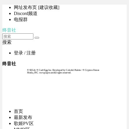
网址发布页 [建议收藏]
Discord频道
电报群
终音社
搜索
登录 / 注册
终音社
© SEGA / © Craft Egg Inc. Developed by Colorful Palette / © Crypton Future
Media, INC. www.piapro.netAll rights reserved.
首页
最新发布
歌姬PV区