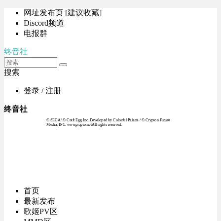
网址发布页 [建议收藏]
Discord频道
电报群
终音社
搜索
登录 / 注册
终音社
© SEGA / © Craft Egg Inc. Developed by Colorful Palette / © Crypton Future
Media, INC. www.piapro.netAll rights reserved.
首页
最新发布
歌姬PV区