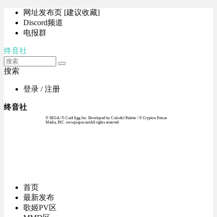
网址发布页 [建议收藏]
Discord频道
电报群
终音社
搜索
登录 / 注册
终音社
© SEGA / © Craft Egg Inc. Developed by Colorful Palette / © Crypton Future
Media, INC. www.piapro.netAll rights reserved.
首页
最新发布
歌姬PV区