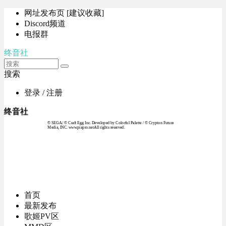
网址发布页 [建议收藏]
Discord频道
电报群
终音社
搜索
登录 / 注册
终音社
© SEGA / © Craft Egg Inc. Developed by Colorful Palette / © Crypton Future
Media, INC. www.piapro.netAll rights reserved.
首页
最新发布
歌姬PV区