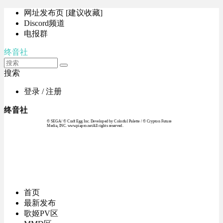
网址发布页 [建议收藏]
Discord频道
电报群
终音社
搜索
登录 / 注册
终音社
© SEGA / © Craft Egg Inc. Developed by Colorful Palette / © Crypton Future
Media, INC. www.piapro.netAll rights reserved.
首页
最新发布
歌姬PV区