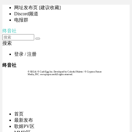
网址发布页 [建议收藏]
Discord频道
电报群
终音社
搜索
登录 / 注册
终音社
© SEGA / © Craft Egg Inc. Developed by Colorful Palette / © Crypton Future
Media, INC. www.piapro.netAll rights reserved.
首页
最新发布
歌姬PV区