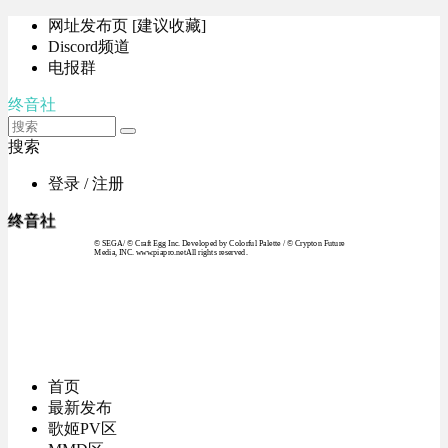
网址发布页 [建议收藏]
Discord频道
电报群
终音社
搜索
登录 / 注册
终音社
© SEGA / © Craft Egg Inc. Developed by Colorful Palette / © Crypton Future
Media, INC. www.piapro.netAll rights reserved.
首页
最新发布
歌姬PV区