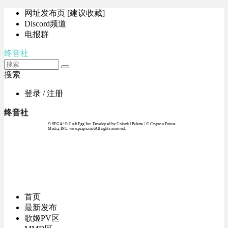
网址发布页 [建议收藏]
Discord频道
电报群
终音社
搜索
登录 / 注册
终音社
© SEGA / © Craft Egg Inc. Developed by Colorful Palette / © Crypton Future
Media, INC. www.piapro.netAll rights reserved.
首页
最新发布
歌姬PV区