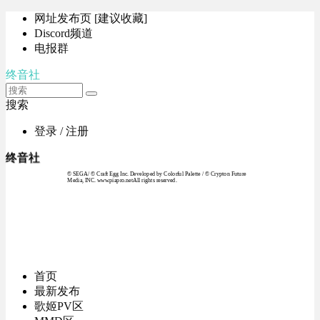
网址发布页 [建议收藏]
Discord频道
电报群
终音社
搜索
登录 / 注册
终音社
© SEGA / © Craft Egg Inc. Developed by Colorful Palette / © Crypton Future
Media, INC. www.piapro.netAll rights reserved.
首页
最新发布
歌姬PV区